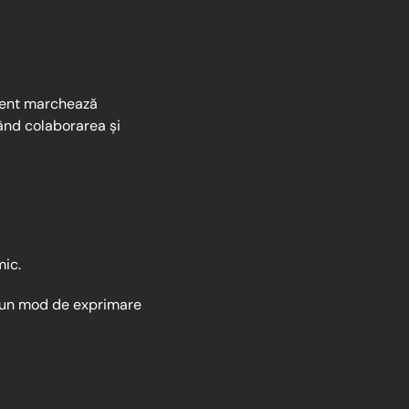
ment marchează
vând colaborarea și
mic.
i un mod de exprimare