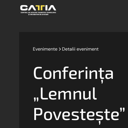
Evenimente
Detalii eveniment
Conferința
„Lemnul
Povestește”