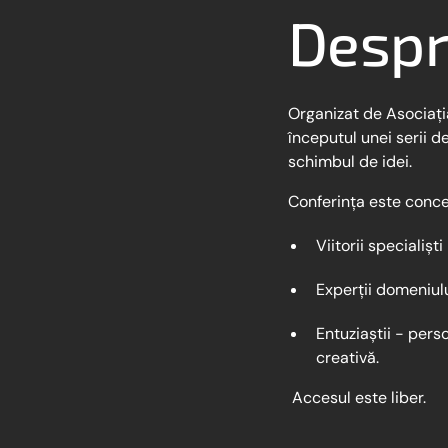
Despr
Organizat de Asociaț
începutul unei serii d
schimbul de idei.
Conferința este conc
Viitorii specialișt
Experții domeniul
Entuziaștii - per
creativă.
Accesul este liber.