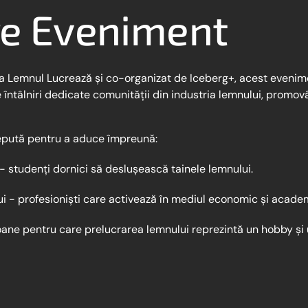
e Eveniment
ia Lemnul Lucrează și co-organizat de Iceberg+, acest eveni
e întâlniri dedicate comunității din industria lemnului, promo
epută pentru a aduce împreună:
i - studenți dornici să deslușească tainele lemnului.
ui - profesioniști care activează în mediul economic și acade
soane pentru care prelucrarea lemnului reprezintă un hobby ș