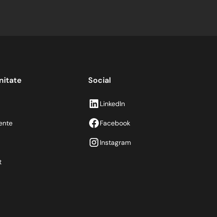
itate
Social
LinkedIn
ente
Facebook
Instagram
t